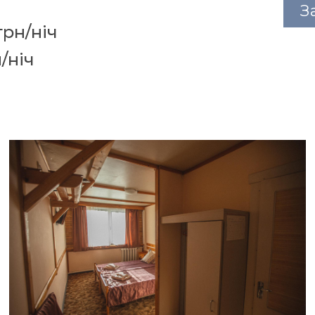
З
0грн/ніч
н/ніч